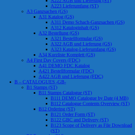
A222 AGB und Lieferung (ST)
A223 Lieferumfang (ST)
A3 Ganzsachen (GS)
A31 Katalog (GS)
A311 Demo Schach-Ganzsachen (GS)
A312 Kataloginhalt (GS)
A32 Bestellung (GS)
A321 Bestellformular (GS)
A322 AGB und Lieferung (GS)
A323 Katalog-Lieferumfang (GS)
A34 Kurzliste Komplett (GS)
A4 First Day Covers (FDC)
A41 DEMO FDC Katalog
A421 Bestellformular (FDC)
A422 AGB und Lieferung (FDC)
B – CATALOGUES -GB-
B1 Stamps (ST)
B11 Stamps Catalogue (ST)
B111 DEMO Catalogue by Date (4 MB)
B112 Catalogue Contents Overview (ST)
B12 Ordering (ST)
B121 Order Form (ST)
B122 GBC and Delivery (ST)
B123 Scope of Delivery as File Download
(ST)