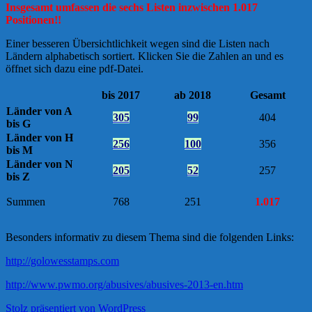
Insgesamt umfassen die sechs Listen inzwischen 1.017
Positionen!!
Einer besseren Übersichtlichkeit wegen sind die Listen nach
Ländern alphabetisch sortiert. Klicken Sie die Zahlen an und es
öffnet sich dazu eine pdf-Datei.
bis 2017
ab 2018
Gesamt
Länder von A
305
99
404
bis G
Länder von H
256
100
356
bis M
Länder von N
205
52
257
bis Z
Summen
768
251
1.017
Besonders informativ zu diesem Thema sind die folgenden Links:
http://golowesstamps.com
http://www.pwmo.org/abusives/abusives-2013-en.htm
Stolz präsentiert von WordPress