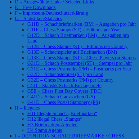
D – Ausgewählte Links / Selected Links
E – Free Downloads
F – Impressum/Datenschutzerklärung
G – Statistiken/Statistics
G11D – Schachbriefmarken (BM) – Ausgaben pro Jahr
G11E – Chess Stamps (ST) – Editions per Year
G12D – Schach Briefmarken (BM) – Ausgaben pro
Land
G12E – Chess Stamps (ST) – Editions per Country
G13D – Schachspieler auf Briefmarken (BM)
G13E – Chess Stamps (ST) – Chess Players on Stamps
G31D – Schach-Poststempel (ST) – Stempel pro Jahr
G31E – Chess Postmarks (PM) – Postmarks per Year
G32D – Schachstempel (ST) pro Land
G32E – Chess Postmarks (PM) per Country
G5D – Statistik Schach-Ersttagsbriefe
G5E – Chess First Day Covers (FDC)
G41D – Schach Ganzsachen (GS)
G41E – Chess Postal Stationery (PS)
H – Illegales
H11 Illegale Schach-„Briefmarken“
H12 Illegal Chess „Stamps“
H3 Briefmarken-Agenten
H4 Stamp Agents
I – DEFINITION SCHACHBRIEFMARKE / CHESS