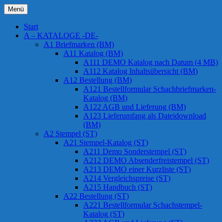
Zum
Menü
Inhalt
Chessstamps
springen
Start
A – KATALOGE -DE-
A1 Briefmarken (BM)
A11 Katalog (BM)
A111 DEMO Katalog nach Datum (4 MB)
A112 Katalog Inhaltsübersicht (BM)
A12 Bestellung (BM)
A121 Bestellformular Schachbriefmarken-
Katalog (BM)
A122 AGB und Lieferung (BM)
A123 Lieferumfang als Dateidownload
(BM)
A2 Stempel (ST)
A21 Stempel-Katalog (ST)
A211 Demo Sonderstempel (ST)
A212 DEMO Absenderfreistempel (ST)
A213 DEMO einer Kurzliste (ST)
A214 Vergleichspreise (ST)
A215 Handbuch (ST)
A22 Bestellung (ST)
A221 Bestellformular Schachstempel-
Katalog (ST)