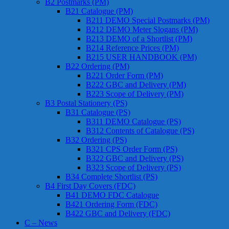
B2 Postmarks (PM)
B21 Catalogue (PM)
B211 DEMO Special Postmarks (PM)
B212 DEMO Meter Slogans (PM)
B213 DEMO of a Shortlist (PM)
B214 Reference Prices (PM)
B215 USER HANDBOOK (PM)
B22 Ordering (PM)
B221 Order Form (PM)
B222 GBC and Delivery (PM)
B223 Scope of Delivery (PM)
B3 Postal Stationery (PS)
B31 Catalogue (PS)
B311 DEMO Catalogue (PS)
B312 Contents of Catalogue (PS)
B32 Ordering (PS)
B321 CPS Order Form (PS)
B322 GBC and Delivery (PS)
B323 Scope of Delivery (PS)
B34 Complete Shortlist (PS)
B4 First Day Covers (FDC)
B41 DEMO FDC Catalogue
B421 Ordering Form (FDC)
B422 GBC and Delivery (FDC)
C – News