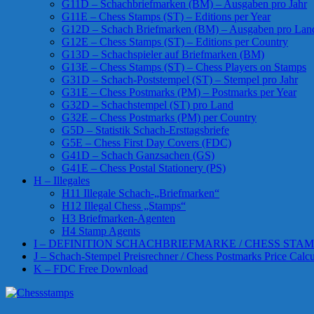
G11D – Schachbriefmarken (BM) – Ausgaben pro Jahr
G11E – Chess Stamps (ST) – Editions per Year
G12D – Schach Briefmarken (BM) – Ausgaben pro Lan
G12E – Chess Stamps (ST) – Editions per Country
G13D – Schachspieler auf Briefmarken (BM)
G13E – Chess Stamps (ST) – Chess Players on Stamps
G31D – Schach-Poststempel (ST) – Stempel pro Jahr
G31E – Chess Postmarks (PM) – Postmarks per Year
G32D – Schachstempel (ST) pro Land
G32E – Chess Postmarks (PM) per Country
G5D – Statistik Schach-Ersttagsbriefe
G5E – Chess First Day Covers (FDC)
G41D – Schach Ganzsachen (GS)
G41E – Chess Postal Stationery (PS)
H – Illegales
H11 Illegale Schach-„Briefmarken“
H12 Illegal Chess „Stamps“
H3 Briefmarken-Agenten
H4 Stamp Agents
I – DEFINITION SCHACHBRIEFMARKE / CHESS STAM
J – Schach-Stempel Preisrechner / Chess Postmarks Price Calcu
K – FDC Free Download