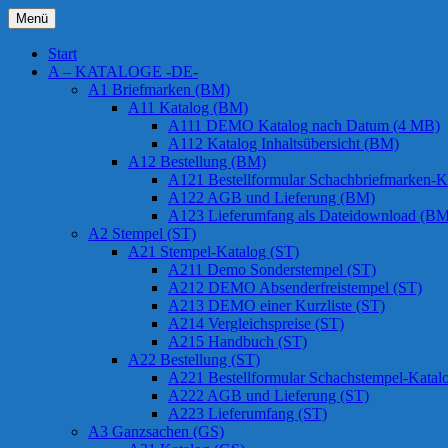
Zum
Menü
Inhalt
Chessstamps
springen
Start
A – KATALOGE -DE-
A1 Briefmarken (BM)
A11 Katalog (BM)
A111 DEMO Katalog nach Datum (4 MB)
A112 Katalog Inhaltsübersicht (BM)
A12 Bestellung (BM)
A121 Bestellformular Schachbriefmarken-K
A122 AGB und Lieferung (BM)
A123 Lieferumfang als Dateidownload (BM
A2 Stempel (ST)
A21 Stempel-Katalog (ST)
A211 Demo Sonderstempel (ST)
A212 DEMO Absenderfreistempel (ST)
A213 DEMO einer Kurzliste (ST)
A214 Vergleichspreise (ST)
A215 Handbuch (ST)
A22 Bestellung (ST)
A221 Bestellformular Schachstempel-Katal
A222 AGB und Lieferung (ST)
A223 Lieferumfang (ST)
A3 Ganzsachen (GS)