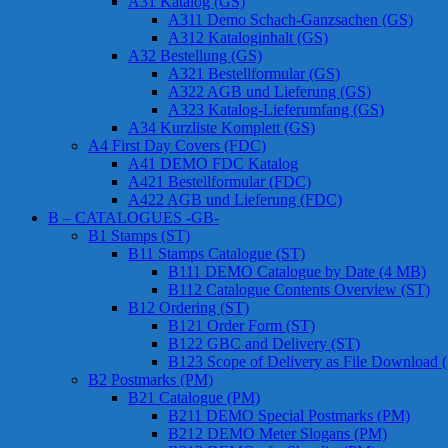
A31 Katalog (GS)
A311 Demo Schach-Ganzsachen (GS)
A312 Kataloginhalt (GS)
A32 Bestellung (GS)
A321 Bestellformular (GS)
A322 AGB und Lieferung (GS)
A323 Katalog-Lieferumfang (GS)
A34 Kurzliste Komplett (GS)
A4 First Day Covers (FDC)
A41 DEMO FDC Katalog
A421 Bestellformular (FDC)
A422 AGB und Lieferung (FDC)
B – CATALOGUES -GB-
B1 Stamps (ST)
B11 Stamps Catalogue (ST)
B111 DEMO Catalogue by Date (4 MB)
B112 Catalogue Contents Overview (ST)
B12 Ordering (ST)
B121 Order Form (ST)
B122 GBC and Delivery (ST)
B123 Scope of Delivery as File Download 
B2 Postmarks (PM)
B21 Catalogue (PM)
B211 DEMO Special Postmarks (PM)
B212 DEMO Meter Slogans (PM)