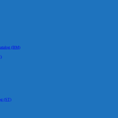
atalog (BM)
)
og (ST)