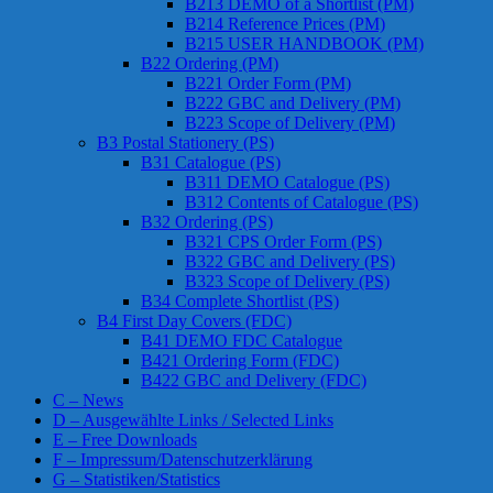
B213 DEMO of a Shortlist (PM)
B214 Reference Prices (PM)
B215 USER HANDBOOK (PM)
B22 Ordering (PM)
B221 Order Form (PM)
B222 GBC and Delivery (PM)
B223 Scope of Delivery (PM)
B3 Postal Stationery (PS)
B31 Catalogue (PS)
B311 DEMO Catalogue (PS)
B312 Contents of Catalogue (PS)
B32 Ordering (PS)
B321 CPS Order Form (PS)
B322 GBC and Delivery (PS)
B323 Scope of Delivery (PS)
B34 Complete Shortlist (PS)
B4 First Day Covers (FDC)
B41 DEMO FDC Catalogue
B421 Ordering Form (FDC)
B422 GBC and Delivery (FDC)
C – News
D – Ausgewählte Links / Selected Links
E – Free Downloads
F – Impressum/Datenschutzerklärung
G – Statistiken/Statistics